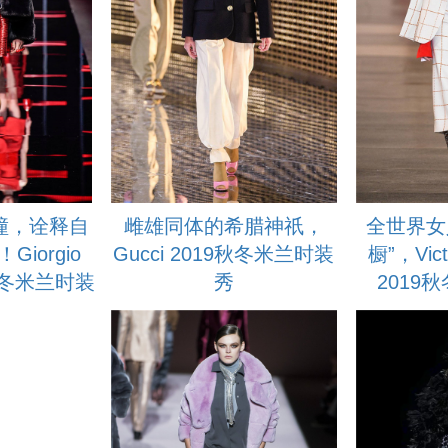
撞，诠释自
雌雄同体的希腊神祇，
全世界女
iorgio
Gucci 2019秋冬米兰时装
橱”，Vict
9秋冬米兰时装
秀
2019