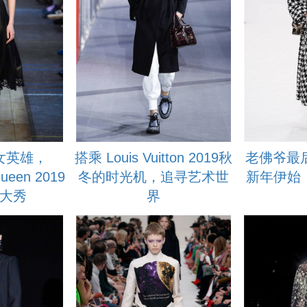
女英雄，
搭乘 Louis Vuitton 2019秋
老佛爷最后
ueen 2019
冬的时光机，追寻艺术世
新年伊始
大秀
界