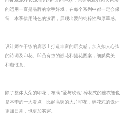
Pierpaolo Piccioli传达的爱的色彩，完美的裁剪和大色块
的运用一直是品牌的拿手好戏，在每个系列中都一定会保
留，本季借用纯色的泼洒，展现出爱的纯粹性和厚重感。
设计师在干练的廓形上打造丰富的层次感，加入扣人心弦
的诗词及印花、凹凸有致的嵌花和提花图案，细腻柔美、
和谐惬意。
除了整体大朵的印花，布满 “爱与玫瑰” 碎花式的连衣裙也
是本季的一大看点，比起高调的大片印花，碎花式的设计
更加日常，也更加实穿。