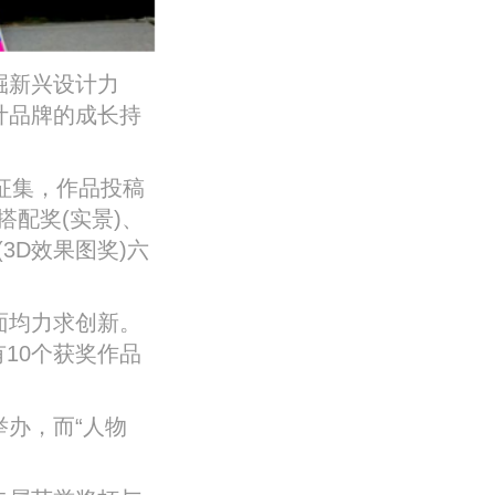
掘新兴设计力
计品牌的成长持
品征集，作品投稿
搭配奖(实景)、
3D效果图奖)六
面均力求创新。
有10个获奖作品
办，而“人物