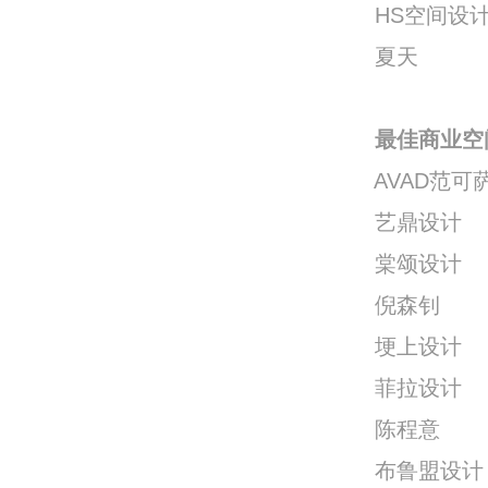
HS空间设计
夏天
最佳商业空间
AVAD范可
艺鼎设计
棠颂设计
倪森钊
埂上设计
菲拉设计
陈程意
布鲁盟设计