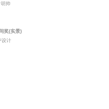
胡帅
奖(实景)
萨设计