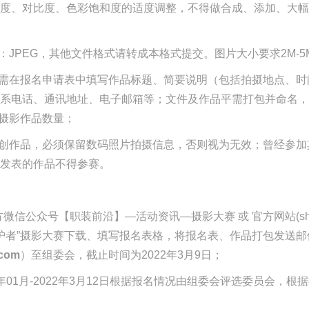
度、对比度、色彩饱和度的适度调整，不得做合成、添加、大幅
求：JPEG，其他文件格式请转成本格式提交。图片大小要求2M-5
作品需在报名申请表中填写作品标题、简要说明（包括拍摄地点、
系电话、通讯地址、电子邮箱等；文件及作品平需打包并命名，
-摄影作品数量；
须原创作品，必须保留数码照片拍摄信息，否则视为无效；曾经参
发表的作品不得参赛。
方微信公众号【职装前沿】—活动资讯—摄影大赛
或
官方网站(sh.g
守护者”摄影大赛下载、填写报名表格，将报名表、作品打包发送邮
.com
）至组委会，截止时间为2022年3月9日；
年01
月
-2022年3月12日根据报名情况由组委会评选委员会，根