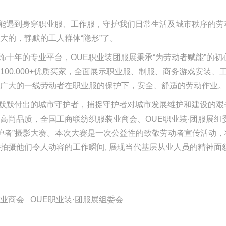
能遇到身穿职业服、工作服，守护我们日常生活及城市秩序的劳
大的，静默的工人群体“隐形”了。
饰十年的专业平台，
OUE职业装团服展秉承“为劳动者赋能”的初心
100,000+优质买家，全面展示职业服、制服、商务游戏安装、
广大的一线劳动者在职业服的保护下，安全、舒适的劳动作业。
默默付出的城市守护者，捕捉守护者对城市发展维护和建设的艰
高尚品质，
全国工商联纺织服装业商会、
OUE职业装·团服展
守护者”摄影大赛。本次大赛是一次公益性的致敬劳动者宣传活动
拍摄他们令人动容的工作
瞬间
, 展现当代基层从业人员的精神
业商会 OUE职业装·团服展组委会