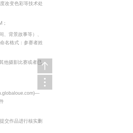
度改变色彩等技术处
M；
时间、背景故事等）、
命名格式：
参赛者姓
加其他摄影比赛或者已
lobaloue.com)—
件
据提交作品进行核实删