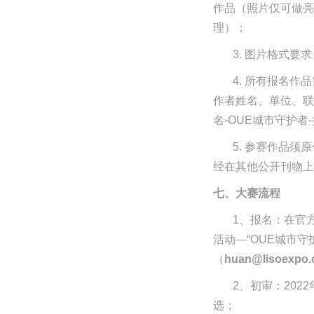
作品（照片仅可做亮
理）；
3. 图片格式要
4. 所有报名
作者姓名、单位、联
名
-OUE城市守护者
5. 参赛作品
经在其他公开刊物上
七、大赛流程
1、报名：在官
活动—“OUE城市
（
huan
@lisoexpo
2、初审：2022
选；