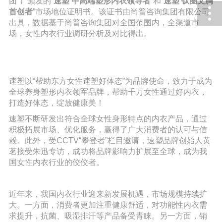
团”）颁发的“
速塑
中高端塑形内衣领导者
”和“
速塑
钛圈文胸
首创者
”市场地位证明书。该证书由尚普咨询集团有限公司
出具，数据基于尚普咨询集团对全国范围内，全渠道市
场，女性内衣行业调研分析及对比得出。
速塑以
“帮助东方女性速塑好体态”为品牌使命，致力于成为
全球养身塑形内衣领军品牌，帮助千万女性通过好内衣，
打造好体态，绽放健康美！
速塑不断研发出符合全球女性身形特点的内衣产品，通过
积极拓展市场、优化服务，赢得了广大消费者的认可与信
赖。此外，受
CCTV“攀登者”栏目邀请，速塑品牌创始人黄
茗接受朱迅专访，成功将品牌影响力扩展至全球，成为我
国女性内衣行业的佼佼者。
近年来，我国内衣行业迎来新发展机遇，市场规模持续扩
大。一方面，消费者更加注重健康舒适，对功能性内衣需
求提升，抗菌、吸湿排汗等产品备受青睐。另一方面，销