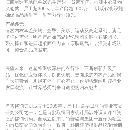
江西制造基地配备
20条生产线、裁床车间、检测中心及物
流仓储，员工超300人，年产能超100万件，以现代化设施
确保高品质生产，生产力行业领先。
产品多元
速塑内衣涵盖美胸、翘臀、美形、运动及高定系列，满足
多样化需求。明星产品如感温记忆钛圈文胸（智能调形、
强支撑）和进口超柔面料内衣（亲肤透气），深受市场认
可，契合高品质追求。
展望未来，速塑将继续深耕内衣行业，不断创新升级产
品，优化供应链体系，以更优质、更健康的内衣产品回馈
广大消费者。步履不停，匠心不止，速塑将继续引领行业
发展潮流，让世界感受到来自速塑的内衣魅力。
尚普咨询集团成立于
2008年，是中国最早成立的专业市场
研究公司之一，也是首批取得国家统计局涉外调查许可资
质的咨询机构。自成立以来，尚普咨询集团一直作为独立
的市场研究团体为企业、政府、科研院所提供品牌/销量研