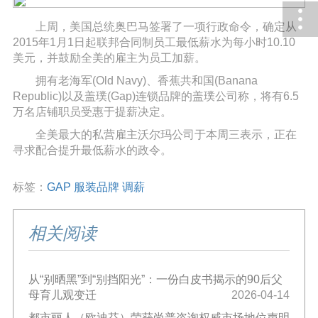
上周，美国总统奥巴马签署了一项行政命令，确定从
2015年1月1日起联邦合同制员工最低薪水为每小时10.10
美元，并鼓励全美的雇主为员工加薪。
拥有老海军(Old Navy)、香蕉共和国(Banana
Republic)以及盖璞(Gap)连锁品牌的盖璞公司称，将有6.5
万名店铺职员受惠于提薪决定。
全美最大的私营雇主沃尔玛公司于本周三表示，正在
寻求配合提升最低薪水的政令。
标签：
GAP
服装品牌
调薪
相关阅读
从“别晒黑”到“别挡阳光”：一份白皮书揭示的90后父
母育儿观变迁
2026-04-14
都市丽人（欧迪芬）荣获尚普咨询权威市场地位声明